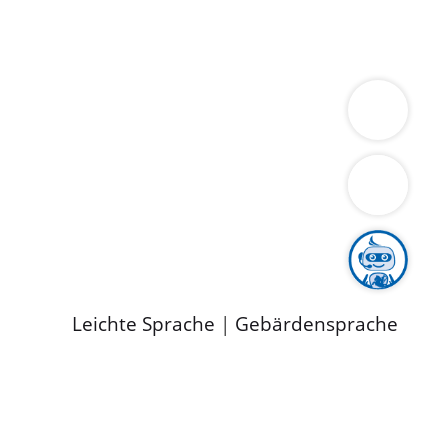
ung
Wirtschaft
Gesundheit
Umwelt
limaschutz
Tourismus
Bekanntmachungen
ild
Leichte Sprache
|
Gebärdensprache