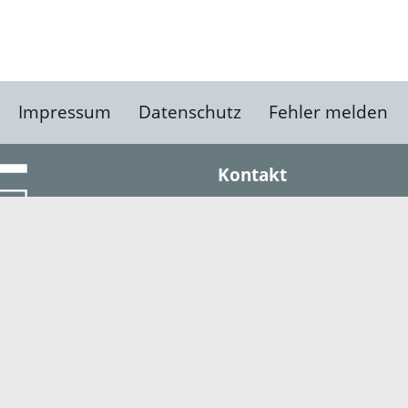
Impressum
Datenschutz
Fehler melden
Kontakt
Landratsamt Ortenauk
Badstraße 20
77652 Offenburg
Telefon: 0781 805-0
Fax: 0781 805-1211
E-Mail senden