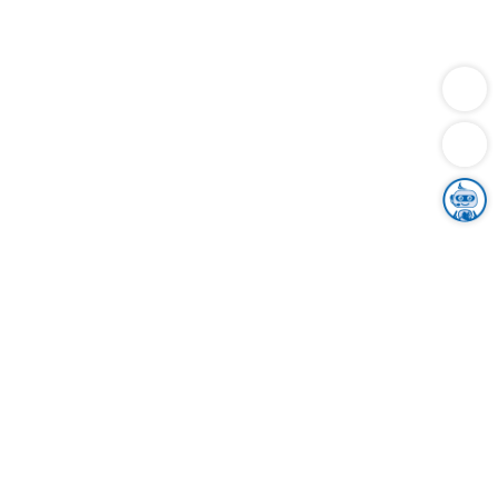
Dienstleistungen
Bauen
Lebensunterhalt & Soziales
Verkehr
Familie
Migration & Integration
Sicherheit & Ordnung
Wirtschaft
Gesundheit
Umwelt
Unsere Ämter
Landkreis & Verwaltung
Der Ortenaukreis
Gesundheit, Sicherheit & Soziales
Bildung
Zuwanderung
Ländlicher Raum
Klimaschutz
Tourismus
Bekanntmachungen
Gleichstellung von Frauen und Männern
Grenzüberschreitende Zusammenarbeit
Kreistag
Kreistagsinformationssystem
Kreisrecht
Kreistagswahl
Karriere
Stellenangebote
Eventkalender
Ausbildung
Studium
Praktikum
Freiwilligendienst
Unser Leitbild