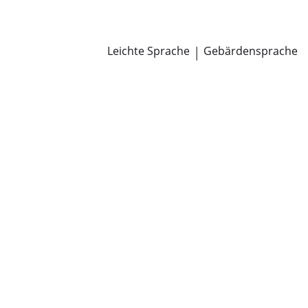
Newsroom
Pressemitteilungen
Öffentliche Zustellungen
Leichte Sprache
|
Gebärdensprache