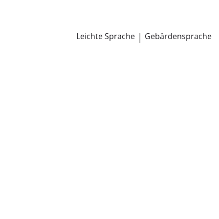
Newsroom
Pressemitteilungen
Öffentliche Zustellungen
Leichte Sprache
|
Gebärdensprache