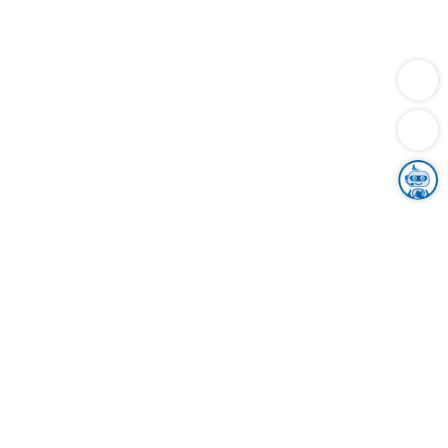
Dienstleistungen
Bauen
Lebensunterhalt & Soziales
Verkehr
Familie
Migration & Integration
Sicherheit & Ordnung
Wirtschaft
Gesundheit
Umwelt
Unsere Ämter
Landkreis & Verwaltung
Der Ortenaukreis
Gesundheit, Sicherheit & Soziales
Bildung
Zuwanderung
Ländlicher Raum
Klimaschutz
Tourismus
Bekanntmachungen
Gleichstellung von Frauen und Männern
Grenzüberschreitende Zusammenarbeit
Kreistag
Kreistagsinformationssystem
Kreisrecht
Kreistagswahl
Karriere
Stellenangebote
Eventkalender
Ausbildung
Studium
Praktikum
Freiwilligendienst
Unser Leitbild