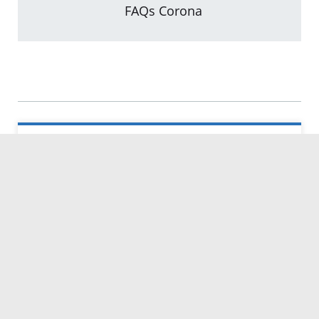
FAQs Corona
Kontakt
Servicezeiten
Kontakt
Barrierefreiheit
Impressum
Datenschutz
Fehler melden
Elektronische Kommunikation