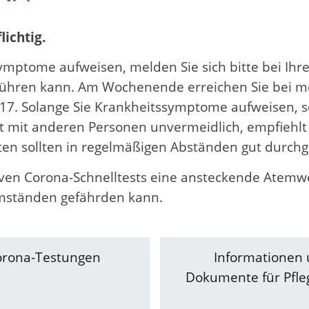
lichtig.
 Symptome aufweisen, melden Sie sich bitte bei Ih
chführen kann. Am Wochenende erreichen Sie bei m
7. Solange Sie Krankheitssymptome aufweisen, sol
akt mit anderen Personen unvermeidlich, empfieh
ten sollten in regelmäßigen Abständen gut durchg
tiven Corona-Schnelltests eine ansteckende Atemw
mständen gefährden kann.
orona-Testungen
Informationen
Dokumente für Pfl