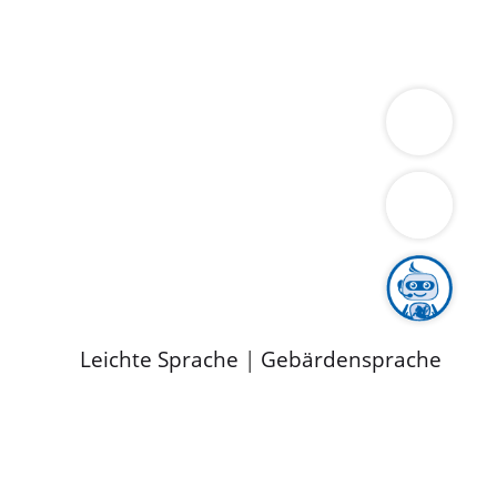
ung
Wirtschaft
Gesundheit
Umwelt
limaschutz
Tourismus
Bekanntmachungen
ild
Leichte Sprache
|
Gebärdensprache