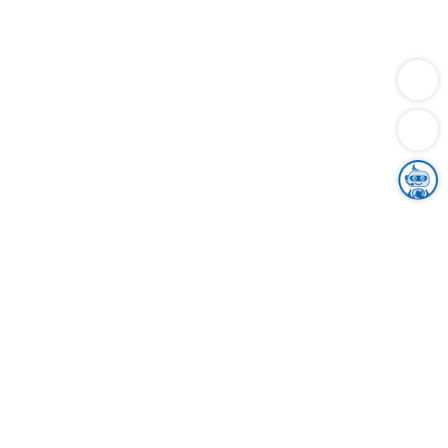
Dienstleistungen
Bauen
Lebensunterhalt & Soziales
Verkehr
Familie
Migration & Integration
Sicherheit & Ordnung
Wirtschaft
Gesundheit
Umwelt
Unsere Ämter
Landkreis & Verwaltung
Der Ortenaukreis
Gesundheit, Sicherheit & Soziales
Bildung
Zuwanderung
Ländlicher Raum
Klimaschutz
Tourismus
Bekanntmachungen
Gleichstellung von Frauen und Männern
Grenzüberschreitende Zusammenarbeit
Kreistag
Kreistagsinformationssystem
Kreisrecht
Kreistagswahl
Karriere
Stellenangebote
Eventkalender
Ausbildung
Studium
Praktikum
Freiwilligendienst
Unser Leitbild