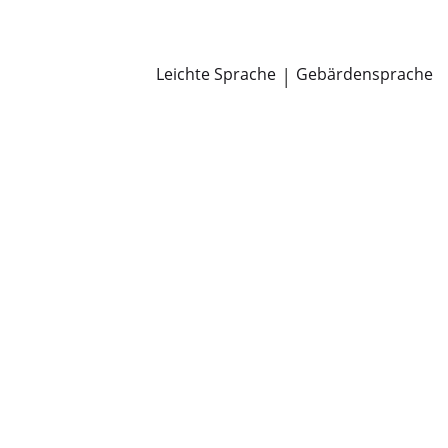
Newsroom
Pressemitteilungen
Öffentliche Zustellungen
Leichte Sprache
|
Gebärdensprache