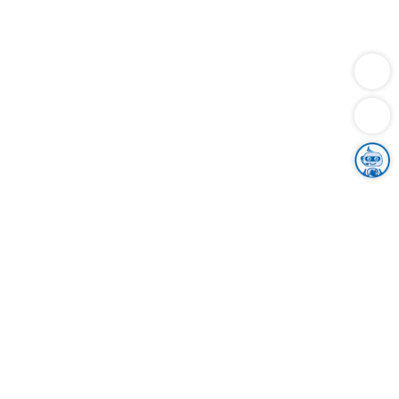
Dienstleistungen
Bauen
Lebensunterhalt & Soziales
Verkehr
Familie
Migration & Integration
Sicherheit & Ordnung
Wirtschaft
Gesundheit
Umwelt
Unsere Ämter
Landkreis & Verwaltung
Der Ortenaukreis
Gesundheit, Sicherheit & Soziales
Bildung
Zuwanderung
Ländlicher Raum
Klimaschutz
Tourismus
Bekanntmachungen
Gleichstellung von Frauen und Männern
Grenzüberschreitende Zusammenarbeit
Kreistag
Kreistagsinformationssystem
Kreisrecht
Kreistagswahl
Karriere
Stellenangebote
Eventkalender
Ausbildung
Studium
Praktikum
Freiwilligendienst
Unser Leitbild