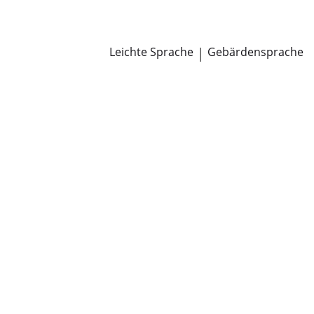
Newsroom
Pressemitteilungen
Öffentliche Zustellungen
Leichte Sprache
|
Gebärdensprache