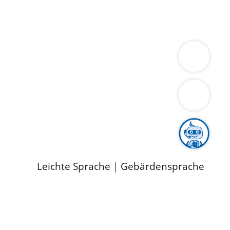
ung
Wirtschaft
Gesundheit
Umwelt
limaschutz
Tourismus
Bekanntmachungen
ild
Leichte Sprache
|
Gebärdensprache