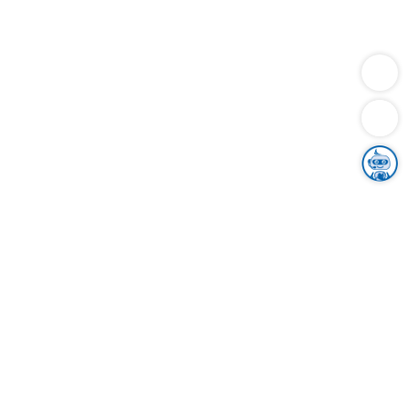
Dienstleistungen
Bauen
Lebensunterhalt & Soziales
Verkehr
Familie
Migration & Integration
Sicherheit & Ordnung
Wirtschaft
Gesundheit
Umwelt
Unsere Ämter
Landkreis & Verwaltung
Der Ortenaukreis
Gesundheit, Sicherheit & Soziales
Bildung
Zuwanderung
Ländlicher Raum
Klimaschutz
Tourismus
Bekanntmachungen
Gleichstellung von Frauen und Männern
Grenzüberschreitende Zusammenarbeit
Kreistag
Kreistagsinformationssystem
Kreisrecht
Kreistagswahl
Karriere
Stellenangebote
Eventkalender
Ausbildung
Studium
Praktikum
Freiwilligendienst
Unser Leitbild