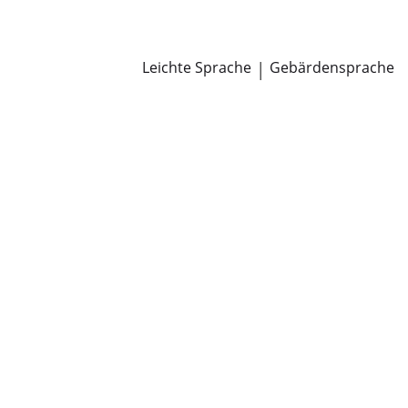
Newsroom
Pressemitteilungen
Öffentliche Zustellungen
Leichte Sprache
|
Gebärdensprache