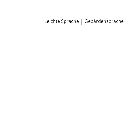
Newsroom
Pressemitteilungen
Öffentliche Zustellungen
Leichte Sprache
|
Gebärdensprache