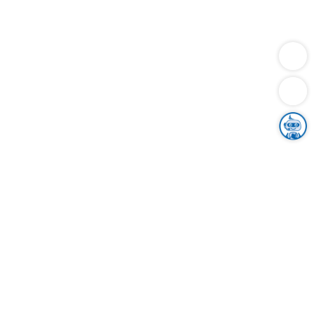
Dienstleistungen
Bauen
Lebensunterhalt & Soziales
Verkehr
Familie
Migration & Integration
Sicherheit & Ordnung
Wirtschaft
Gesundheit
Umwelt
Unsere Ämter
Landkreis & Verwaltung
Der Ortenaukreis
Gesundheit, Sicherheit & Soziales
Bildung
Zuwanderung
Ländlicher Raum
Klimaschutz
Tourismus
Bekanntmachungen
Gleichstellung von Frauen und Männern
Grenzüberschreitende Zusammenarbeit
Kreistag
Kreistagsinformationssystem
Kreisrecht
Kreistagswahl
Karriere
Stellenangebote
Eventkalender
Ausbildung
Studium
Praktikum
Freiwilligendienst
Unser Leitbild