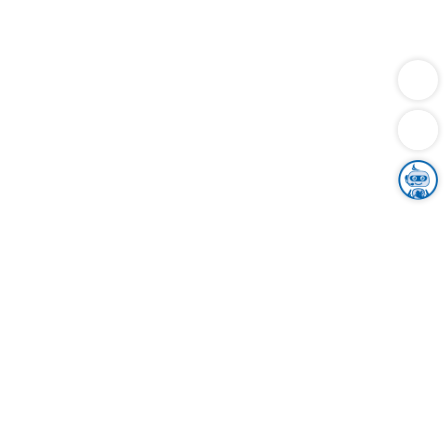
Dienstleistungen
Bauen
Lebensunterhalt & Soziales
Verkehr
Familie
Migration & Integration
Sicherheit & Ordnung
Wirtschaft
Gesundheit
Umwelt
Unsere Ämter
Landkreis & Verwaltung
Der Ortenaukreis
Gesundheit, Sicherheit & Soziales
Bildung
Zuwanderung
Ländlicher Raum
Klimaschutz
Tourismus
Bekanntmachungen
Gleichstellung von Frauen und Männern
Grenzüberschreitende Zusammenarbeit
Kreistag
Kreistagsinformationssystem
Kreisrecht
Kreistagswahl
Karriere
Stellenangebote
Eventkalender
Ausbildung
Studium
Praktikum
Freiwilligendienst
Unser Leitbild