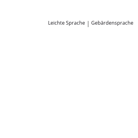
Newsroom
Pressemitteilungen
Öffentliche Zustellungen
Leichte Sprache
|
Gebärdensprache