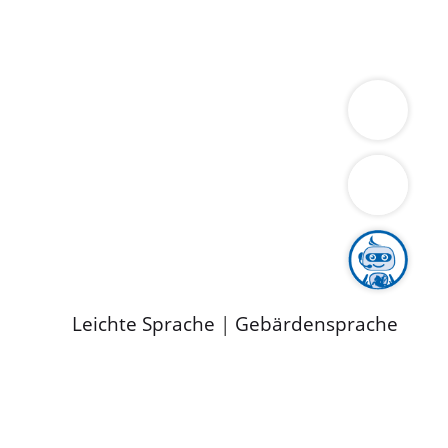
ung
Wirtschaft
Gesundheit
Umwelt
limaschutz
Tourismus
Bekanntmachungen
ild
Leichte Sprache
|
Gebärdensprache