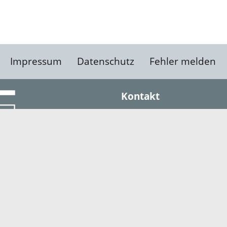
Impressum
Datenschutz
Fehler melden
Kontakt
Landratsamt Ortenauk
Badstraße 20
77652 Offenburg
Telefon: 0781 805-0
Fax: 0781 805-1211
E-Mail senden