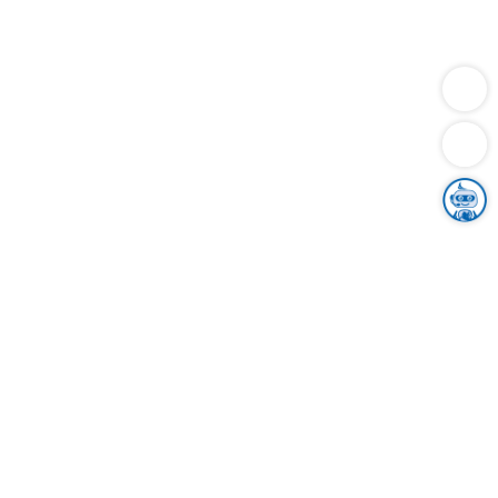
Dienstleistungen
Bauen
Lebensunterhalt & Soziales
Verkehr
Familie
Migration & Integration
Sicherheit & Ordnung
Wirtschaft
Gesundheit
Umwelt
Unsere Ämter
Landkreis & Verwaltung
Der Ortenaukreis
Gesundheit, Sicherheit & Soziales
Bildung
Zuwanderung
Ländlicher Raum
Klimaschutz
Tourismus
Bekanntmachungen
Gleichstellung von Frauen und Männern
Grenzüberschreitende Zusammenarbeit
Kreistag
Kreistagsinformationssystem
Kreisrecht
Kreistagswahl
Karriere
Stellenangebote
Eventkalender
Ausbildung
Studium
Praktikum
Freiwilligendienst
Unser Leitbild