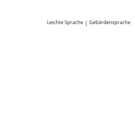
Newsroom
Pressemitteilungen
Öffentliche Zustellungen
Leichte Sprache
|
Gebärdensprache