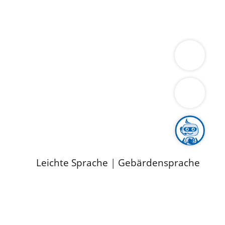
ung
Wirtschaft
Gesundheit
Umwelt
limaschutz
Tourismus
Bekanntmachungen
ild
Leichte Sprache
|
Gebärdensprache