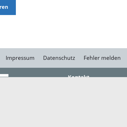
eren
Impressum
Datenschutz
Fehler melden
Kontakt
Landratsamt Ortenauk
Badstraße 20
77652 Offenburg
Telefon: 0781 805-0
Fax: 0781 805-1211