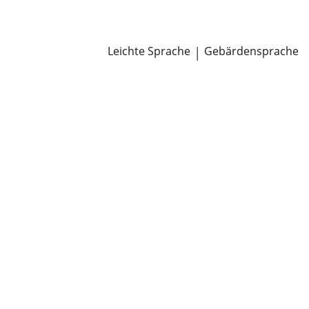
Newsroom
Pressemitteilungen
Öffentliche Zustellungen
Leichte Sprache
|
Gebärdensprache