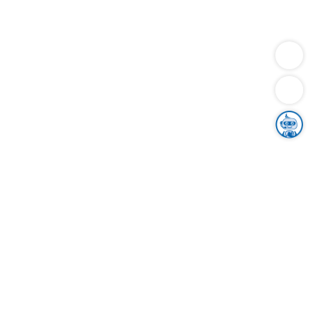
Dienstleistungen
Bauen
Lebensunterhalt & Soziales
Verkehr
Familie
Migration & Integration
Sicherheit & Ordnung
Wirtschaft
Gesundheit
Umwelt
Unsere Ämter
Landkreis & Verwaltung
Der Ortenaukreis
Gesundheit, Sicherheit & Soziales
Bildung
Zuwanderung
Ländlicher Raum
Klimaschutz
Tourismus
Bekanntmachungen
Gleichstellung von Frauen und Männern
Grenzüberschreitende Zusammenarbeit
Kreistag
Kreistagsinformationssystem
Kreisrecht
Kreistagswahl
Karriere
Stellenangebote
Eventkalender
Ausbildung
Studium
Praktikum
Freiwilligendienst
Unser Leitbild