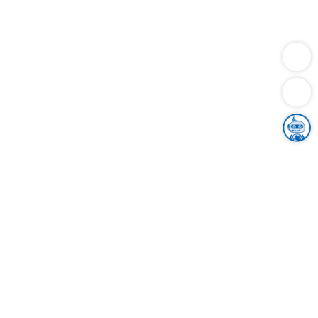
Dienstleistungen
Bauen
Lebensunterhalt & Soziales
Verkehr
Familie
Migration & Integration
Sicherheit & Ordnung
Wirtschaft
Gesundheit
Umwelt
Unsere Ämter
Landkreis & Verwaltung
Der Ortenaukreis
Gesundheit, Sicherheit & Soziales
Bildung
Zuwanderung
Ländlicher Raum
Klimaschutz
Tourismus
Bekanntmachungen
Gleichstellung von Frauen und Männern
Grenzüberschreitende Zusammenarbeit
Kreistag
Kreistagsinformationssystem
Kreisrecht
Kreistagswahl
Karriere
Stellenangebote
Eventkalender
Ausbildung
Studium
Praktikum
Freiwilligendienst
Unser Leitbild