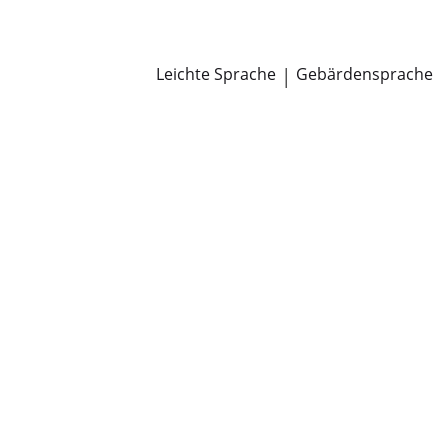
Newsroom
Pressemitteilungen
Öffentliche Zustellungen
Leichte Sprache
|
Gebärdensprache