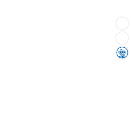
Dienstleistungen
Bauen
Lebensunterhalt & Soziales
Verkehr
Familie
Migration & Integration
Sicherheit & Ordnung
Wirtschaft
Gesundheit
Umwelt
Unsere Ämter
Landkreis & Verwaltung
Der Ortenaukreis
Gesundheit, Sicherheit & Soziales
Bildung
Zuwanderung
Ländlicher Raum
Klimaschutz
Tourismus
Bekanntmachungen
Gleichstellung von Frauen und Männern
Grenzüberschreitende Zusammenarbeit
Kreistag
Kreistagsinformationssystem
Kreisrecht
Kreistagswahl
Karriere
Stellenangebote
Eventkalender
Ausbildung
Studium
Praktikum
Freiwilligendienst
Unser Leitbild