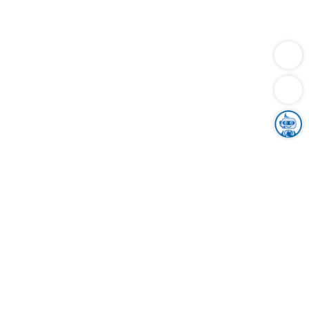
Dienstleistungen
Bauen
Lebensunterhalt & Soziales
Verkehr
Familie
Migration & Integration
Sicherheit & Ordnung
Wirtschaft
Gesundheit
Umwelt
Unsere Ämter
Landkreis & Verwaltung
Der Ortenaukreis
Gesundheit, Sicherheit & Soziales
Bildung
Zuwanderung
Ländlicher Raum
Klimaschutz
Tourismus
Bekanntmachungen
Gleichstellung von Frauen und Männern
Grenzüberschreitende Zusammenarbeit
Kreistag
Kreistagsinformationssystem
Kreisrecht
Kreistagswahl
Karriere
Stellenangebote
Eventkalender
Ausbildung
Studium
Praktikum
Freiwilligendienst
Unser Leitbild