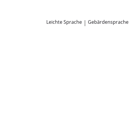
Newsroom
Pressemitteilungen
Öffentliche Zustellungen
Leichte Sprache
|
Gebärdensprache