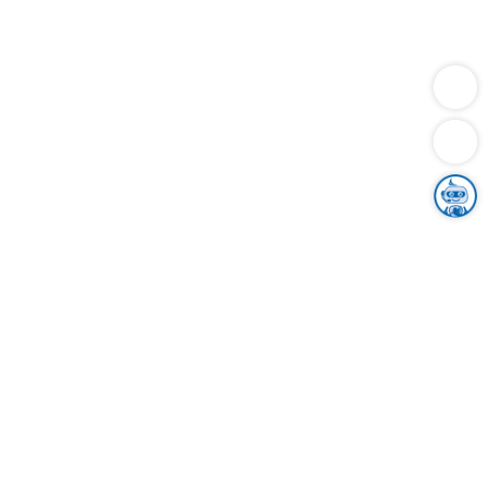
Dienstleistungen
Bauen
Lebensunterhalt & Soziales
Verkehr
Familie
Migration & Integration
Sicherheit & Ordnung
Wirtschaft
Gesundheit
Umwelt
Unsere Ämter
Landkreis & Verwaltung
Der Ortenaukreis
Gesundheit, Sicherheit & Soziales
Bildung
Zuwanderung
Ländlicher Raum
Klimaschutz
Tourismus
Bekanntmachungen
Gleichstellung von Frauen und Männern
Grenzüberschreitende Zusammenarbeit
Kreistag
Kreistagsinformationssystem
Kreisrecht
Kreistagswahl
Karriere
Stellenangebote
Eventkalender
Ausbildung
Studium
Praktikum
Freiwilligendienst
Unser Leitbild