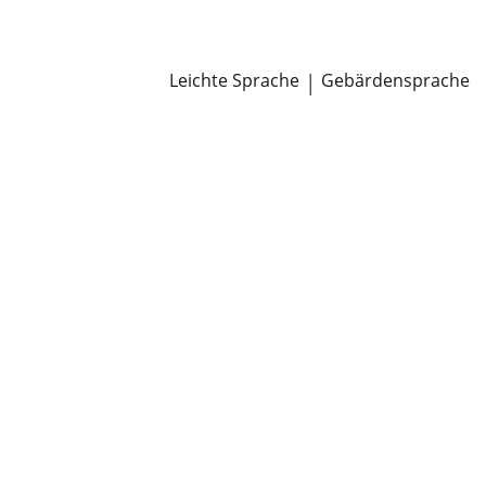
Newsroom
Pressemitteilungen
Öffentliche Zustellungen
Leichte Sprache
|
Gebärdensprache