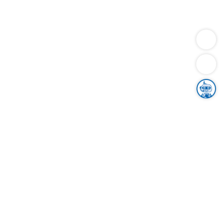
Dienstleistungen
Bauen
Lebensunterhalt & Soziales
Verkehr
Familie
Migration & Integration
Sicherheit & Ordnung
Wirtschaft
Gesundheit
Umwelt
Unsere Ämter
Landkreis & Verwaltung
Der Ortenaukreis
Gesundheit, Sicherheit & Soziales
Bildung
Zuwanderung
Ländlicher Raum
Klimaschutz
Tourismus
Bekanntmachungen
Gleichstellung von Frauen und Männern
Grenzüberschreitende Zusammenarbeit
Kreistag
Kreistagsinformationssystem
Kreisrecht
Kreistagswahl
Karriere
Stellenangebote
Eventkalender
Ausbildung
Studium
Praktikum
Freiwilligendienst
Unser Leitbild