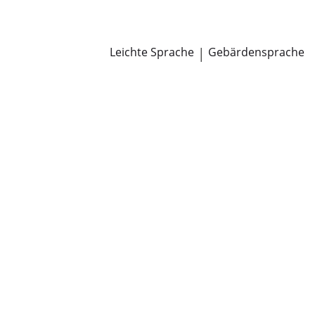
Newsroom
Pressemitteilungen
Öffentliche Zustellungen
Leichte Sprache
|
Gebärdensprache