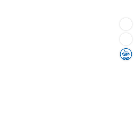
Dienstleistungen
Bauen
Lebensunterhalt & Soziales
Verkehr
Familie
Migration & Integration
Sicherheit & Ordnung
Wirtschaft
Gesundheit
Umwelt
Unsere Ämter
Landkreis & Verwaltung
Der Ortenaukreis
Gesundheit, Sicherheit & Soziales
Bildung
Zuwanderung
Ländlicher Raum
Klimaschutz
Tourismus
Bekanntmachungen
Gleichstellung von Frauen und Männern
Grenzüberschreitende Zusammenarbeit
Kreistag
Kreistagsinformationssystem
Kreisrecht
Kreistagswahl
Karriere
Stellenangebote
Eventkalender
Ausbildung
Studium
Praktikum
Freiwilligendienst
Unser Leitbild