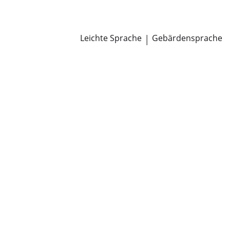
Newsroom
Pressemitteilungen
Öffentliche Zustellungen
Leichte Sprache
|
Gebärdensprache