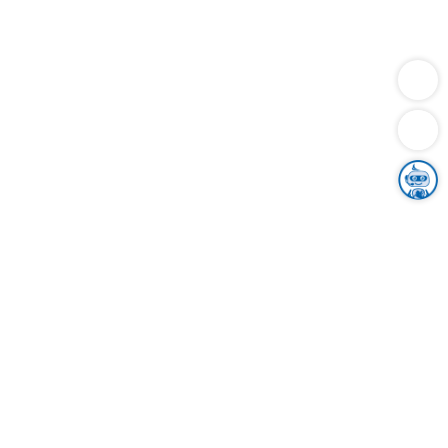
Dienstleistungen
Bauen
Lebensunterhalt & Soziales
Verkehr
Familie
Migration & Integration
Sicherheit & Ordnung
Wirtschaft
Gesundheit
Umwelt
Unsere Ämter
Landkreis & Verwaltung
Der Ortenaukreis
Gesundheit, Sicherheit & Soziales
Bildung
Zuwanderung
Ländlicher Raum
Klimaschutz
Tourismus
Bekanntmachungen
Gleichstellung von Frauen und Männern
Grenzüberschreitende Zusammenarbeit
Kreistag
Kreistagsinformationssystem
Kreisrecht
Kreistagswahl
Karriere
Stellenangebote
Eventkalender
Ausbildung
Studium
Praktikum
Freiwilligendienst
Unser Leitbild