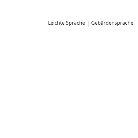
Newsroom
Pressemitteilungen
Öffentliche Zustellungen
Leichte Sprache
|
Gebärdensprache