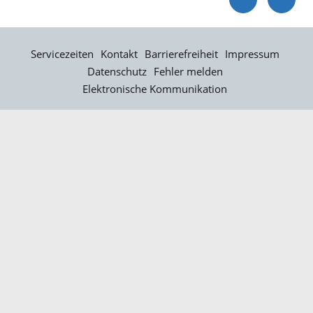
Servicezeiten
Kontakt
Barrierefreiheit
Impressum
Datenschutz
Fehler melden
Elektronische Kommunikation
Kontakt
Landratsamt Ortenaukreis
Badstraße 20
77652 Offenburg
Telefon: 0781 805-0
Fax: 0781 805-1211
E-Mail senden