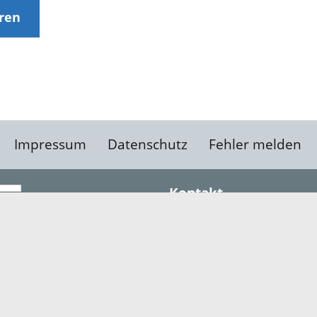
eren
Impressum
Datenschutz
Fehler melden
Kontakt
Landratsamt Ortenauk
Badstraße 20
77652 Offenburg
Telefon: 0781 805-0
Fax: 0781 805-1211