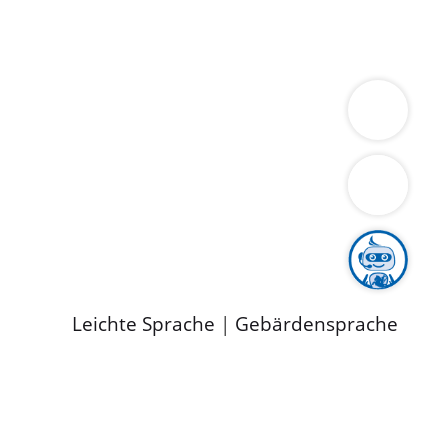
ung
Wirtschaft
Gesundheit
Umwelt
limaschutz
Tourismus
Bekanntmachungen
ild
Leichte Sprache
|
Gebärdensprache