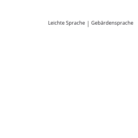
Newsroom
Pressemitteilungen
Öffentliche Zustellungen
Leichte Sprache
|
Gebärdensprache