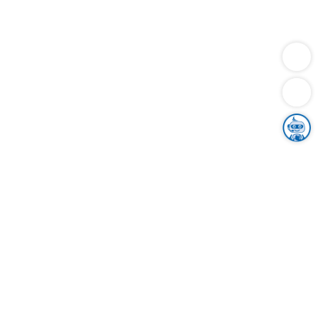
Dienstleistungen
Bauen
Lebensunterhalt & Soziales
Verkehr
Familie
Migration & Integration
Sicherheit & Ordnung
Wirtschaft
Gesundheit
Umwelt
Unsere Ämter
Landkreis & Verwaltung
Der Ortenaukreis
Gesundheit, Sicherheit & Soziales
Bildung
Zuwanderung
Ländlicher Raum
Klimaschutz
Tourismus
Bekanntmachungen
Gleichstellung von Frauen und Männern
Grenzüberschreitende Zusammenarbeit
Kreistag
Kreistagsinformationssystem
Kreisrecht
Kreistagswahl
Karriere
Stellenangebote
Eventkalender
Ausbildung
Studium
Praktikum
Freiwilligendienst
Unser Leitbild