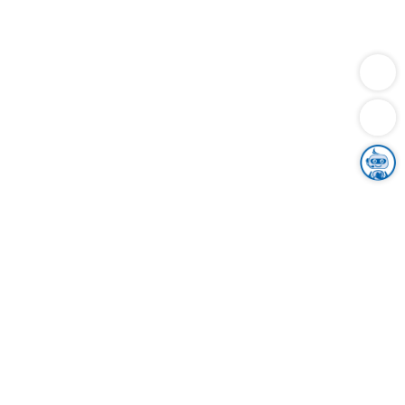
Dienstleistungen
Bauen
Lebensunterhalt & Soziales
Verkehr
Familie
Migration & Integration
Sicherheit & Ordnung
Wirtschaft
Gesundheit
Umwelt
Unsere Ämter
Landkreis & Verwaltung
Der Ortenaukreis
Gesundheit, Sicherheit & Soziales
Bildung
Zuwanderung
Ländlicher Raum
Klimaschutz
Tourismus
Bekanntmachungen
Gleichstellung von Frauen und Männern
Grenzüberschreitende Zusammenarbeit
Kreistag
Kreistagsinformationssystem
Kreisrecht
Kreistagswahl
Karriere
Stellenangebote
Eventkalender
Ausbildung
Studium
Praktikum
Freiwilligendienst
Unser Leitbild