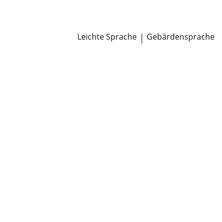
Newsroom
Pressemitteilungen
Öffentliche Zustellungen
Leichte Sprache
|
Gebärdensprache