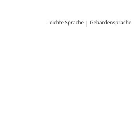
Newsroom
Pressemitteilungen
Öffentliche Zustellungen
Leichte Sprache
|
Gebärdensprache