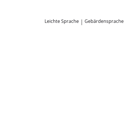
Newsroom
Pressemitteilungen
Öffentliche Zustellungen
Leichte Sprache
|
Gebärdensprache