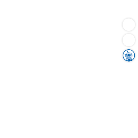
Dienstleistungen
Bauen
Lebensunterhalt & Soziales
Verkehr
Familie
Migration & Integration
Sicherheit & Ordnung
Wirtschaft
Gesundheit
Umwelt
Unsere Ämter
Landkreis & Verwaltung
Der Ortenaukreis
Gesundheit, Sicherheit & Soziales
Bildung
Zuwanderung
Ländlicher Raum
Klimaschutz
Tourismus
Bekanntmachungen
Gleichstellung von Frauen und Männern
Grenzüberschreitende Zusammenarbeit
Kreistag
Kreistagsinformationssystem
Kreisrecht
Kreistagswahl
Karriere
Stellenangebote
Eventkalender
Ausbildung
Studium
Praktikum
Freiwilligendienst
Unser Leitbild