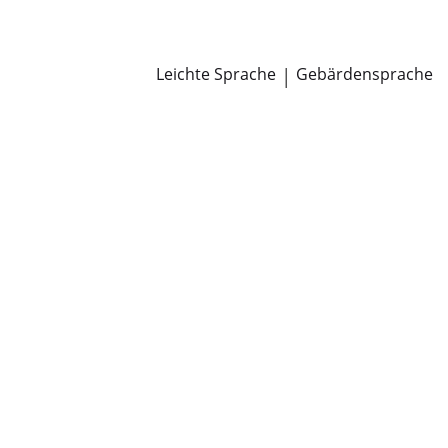
Newsroom
Pressemitteilungen
Öffentliche Zustellungen
Leichte Sprache
|
Gebärdensprache