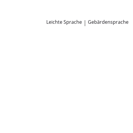
Newsroom
Pressemitteilungen
Öffentliche Zustellungen
Leichte Sprache
|
Gebärdensprache