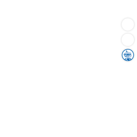
Dienstleistungen
Bauen
Lebensunterhalt & Soziales
Verkehr
Familie
Migration & Integration
Sicherheit & Ordnung
Wirtschaft
Gesundheit
Umwelt
Unsere Ämter
Landkreis & Verwaltung
Der Ortenaukreis
Gesundheit, Sicherheit & Soziales
Bildung
Zuwanderung
Ländlicher Raum
Klimaschutz
Tourismus
Bekanntmachungen
Gleichstellung von Frauen und Männern
Grenzüberschreitende Zusammenarbeit
Kreistag
Kreistagsinformationssystem
Kreisrecht
Kreistagswahl
Karriere
Stellenangebote
Eventkalender
Ausbildung
Studium
Praktikum
Freiwilligendienst
Unser Leitbild