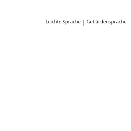
Newsroom
Pressemitteilungen
Öffentliche Zustellungen
Leichte Sprache
|
Gebärdensprache