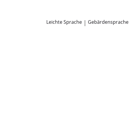
Newsroom
Pressemitteilungen
Öffentliche Zustellungen
Leichte Sprache
|
Gebärdensprache