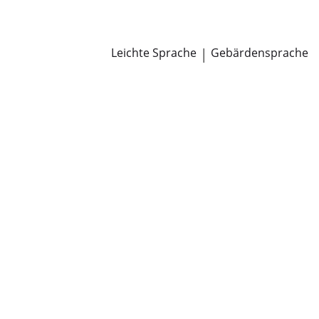
Newsroom
Pressemitteilungen
Öffentliche Zustellungen
Leichte Sprache
|
Gebärdensprache