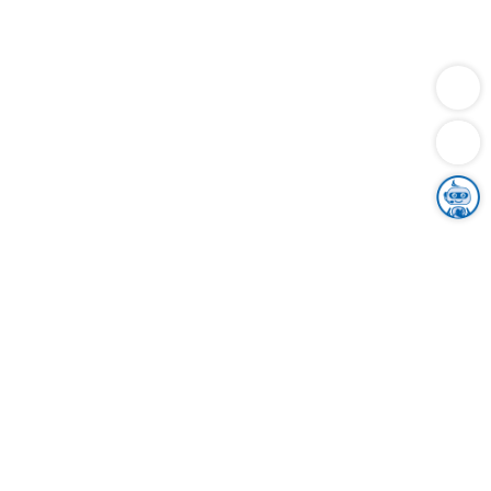
Dienstleistungen
Bauen
Lebensunterhalt & Soziales
Verkehr
Familie
Migration & Integration
Sicherheit & Ordnung
Wirtschaft
Gesundheit
Umwelt
Unsere Ämter
Landkreis & Verwaltung
Der Ortenaukreis
Gesundheit, Sicherheit & Soziales
Bildung
Zuwanderung
Ländlicher Raum
Klimaschutz
Tourismus
Bekanntmachungen
Gleichstellung von Frauen und Männern
Grenzüberschreitende Zusammenarbeit
Kreistag
Kreistagsinformationssystem
Kreisrecht
Kreistagswahl
Karriere
Stellenangebote
Eventkalender
Ausbildung
Studium
Praktikum
Freiwilligendienst
Unser Leitbild