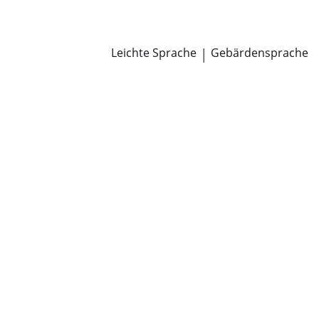
Newsroom
Pressemitteilungen
Öffentliche Zustellungen
Leichte Sprache
|
Gebärdensprache