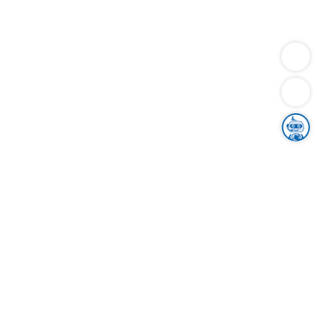
Dienstleistungen
Bauen
Lebensunterhalt & Soziales
Verkehr
Familie
Migration & Integration
Sicherheit & Ordnung
Wirtschaft
Gesundheit
Umwelt
Unsere Ämter
Landkreis & Verwaltung
Der Ortenaukreis
Gesundheit, Sicherheit & Soziales
Bildung
Zuwanderung
Ländlicher Raum
Klimaschutz
Tourismus
Bekanntmachungen
Gleichstellung von Frauen und Männern
Grenzüberschreitende Zusammenarbeit
Kreistag
Kreistagsinformationssystem
Kreisrecht
Kreistagswahl
Karriere
Stellenangebote
Eventkalender
Ausbildung
Studium
Praktikum
Freiwilligendienst
Unser Leitbild