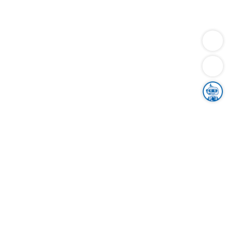
Dienstleistungen
Bauen
Lebensunterhalt & Soziales
Verkehr
Familie
Migration & Integration
Sicherheit & Ordnung
Wirtschaft
Gesundheit
Umwelt
Unsere Ämter
Landkreis & Verwaltung
Der Ortenaukreis
Gesundheit, Sicherheit & Soziales
Bildung
Zuwanderung
Ländlicher Raum
Klimaschutz
Tourismus
Bekanntmachungen
Gleichstellung von Frauen und Männern
Grenzüberschreitende Zusammenarbeit
Kreistag
Kreistagsinformationssystem
Kreisrecht
Kreistagswahl
Karriere
Stellenangebote
Eventkalender
Ausbildung
Studium
Praktikum
Freiwilligendienst
Unser Leitbild