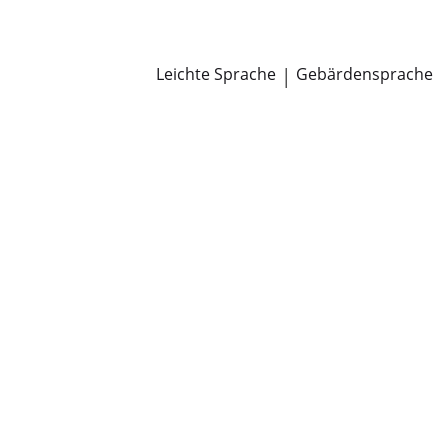
Newsroom
Pressemitteilungen
Öffentliche Zustellungen
Leichte Sprache
|
Gebärdensprache