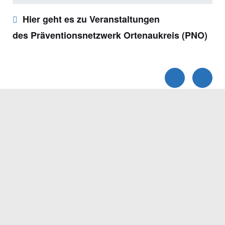
Hier geht es zu Veranstaltungen
des Präventionsnetzwerk Ortenaukreis (PNO)
Servicezeiten
Kontakt
Barrierefreiheit
Impressum
Datenschutz
Fehler melden
Elektronische Kommunikation
Kontakt
Landratsamt Ortenaukreis