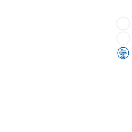
Dienstleistungen
Bauen
Lebensunterhalt & Soziales
Verkehr
Familie
Migration & Integration
Sicherheit & Ordnung
Wirtschaft
Gesundheit
Umwelt
Unsere Ämter
Landkreis & Verwaltung
Der Ortenaukreis
Gesundheit, Sicherheit & Soziales
Bildung
Zuwanderung
Ländlicher Raum
Klimaschutz
Tourismus
Bekanntmachungen
Gleichstellung von Frauen und Männern
Grenzüberschreitende Zusammenarbeit
Kreistag
Kreistagsinformationssystem
Kreisrecht
Kreistagswahl
Karriere
Stellenangebote
Eventkalender
Ausbildung
Studium
Praktikum
Freiwilligendienst
Unser Leitbild