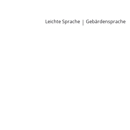
Newsroom
Pressemitteilungen
Öffentliche Zustellungen
Leichte Sprache
|
Gebärdensprache