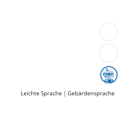
ung
Wirtschaft
Gesundheit
Umwelt
limaschutz
Tourismus
Bekanntmachungen
ild
Leichte Sprache
|
Gebärdensprache