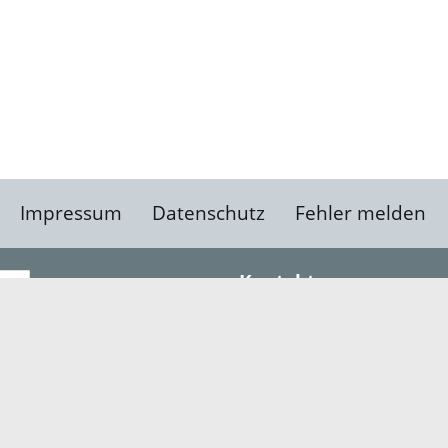
Impressum
Datenschutz
Fehler melden
Kontakt
Landratsamt Ortenauk
Badstraße 20
77652 Offenburg
Telefon: 0781 805-0