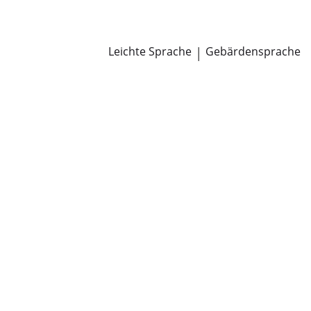
Newsroom
Pressemitteilungen
Öffentliche Zustellungen
Leichte Sprache
|
Gebärdensprache