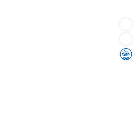
Dienstleistungen
Bauen
Lebensunterhalt & Soziales
Verkehr
Familie
Migration & Integration
Sicherheit & Ordnung
Wirtschaft
Gesundheit
Umwelt
Unsere Ämter
Landkreis & Verwaltung
Der Ortenaukreis
Gesundheit, Sicherheit & Soziales
Bildung
Zuwanderung
Ländlicher Raum
Klimaschutz
Tourismus
Bekanntmachungen
Gleichstellung von Frauen und Männern
Grenzüberschreitende Zusammenarbeit
Kreistag
Kreistagsinformationssystem
Kreisrecht
Kreistagswahl
Karriere
Stellenangebote
Eventkalender
Ausbildung
Studium
Praktikum
Freiwilligendienst
Unser Leitbild