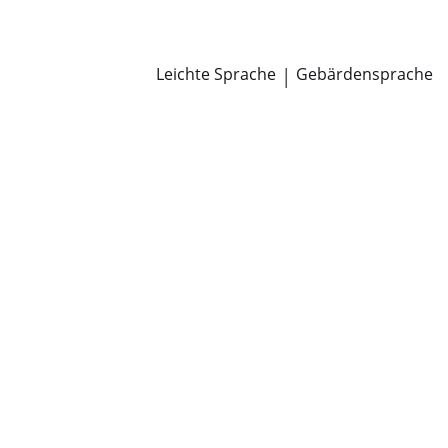
Newsroom
Pressemitteilungen
Öffentliche Zustellungen
Leichte Sprache
|
Gebärdensprache