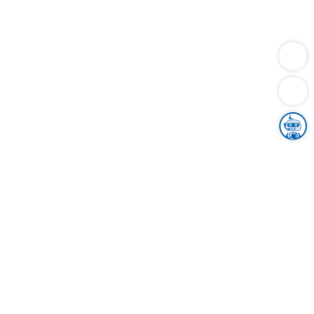
Dienstleistungen
Bauen
Lebensunterhalt & Soziales
Verkehr
Familie
Migration & Integration
Sicherheit & Ordnung
Wirtschaft
Gesundheit
Umwelt
Unsere Ämter
Landkreis & Verwaltung
Der Ortenaukreis
Gesundheit, Sicherheit & Soziales
Bildung
Zuwanderung
Ländlicher Raum
Klimaschutz
Tourismus
Bekanntmachungen
Gleichstellung von Frauen und Männern
Grenzüberschreitende Zusammenarbeit
Kreistag
Kreistagsinformationssystem
Kreisrecht
Kreistagswahl
Karriere
Stellenangebote
Eventkalender
Ausbildung
Studium
Praktikum
Freiwilligendienst
Unser Leitbild