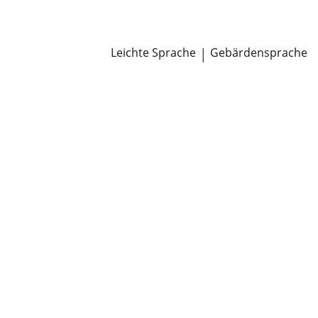
Newsroom
Pressemitteilungen
Öffentliche Zustellungen
Leichte Sprache
|
Gebärdensprache