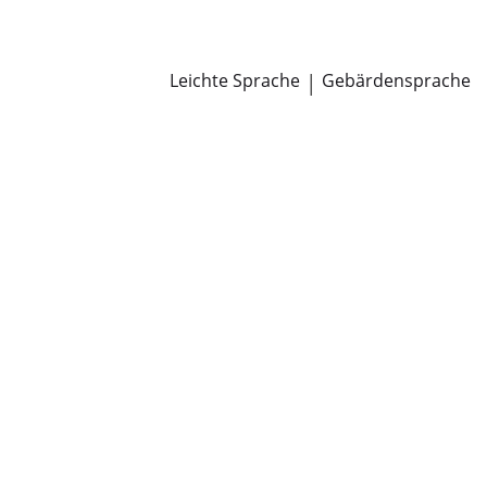
Newsroom
Pressemitteilungen
Öffentliche Zustellungen
Leichte Sprache
|
Gebärdensprache