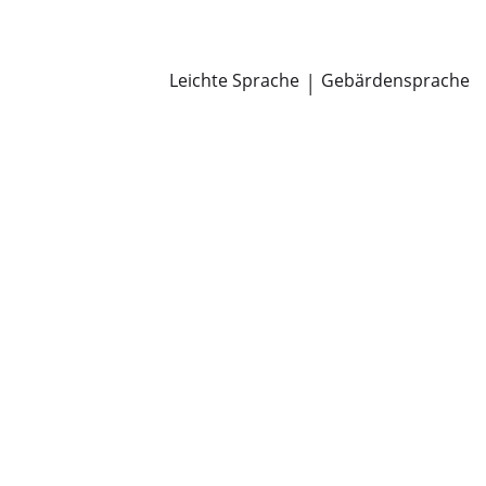
Newsroom
Pressemitteilungen
Öffentliche Zustellungen
Leichte Sprache
|
Gebärdensprache