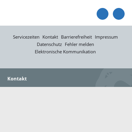
Servicezeiten
Kontakt
Barrierefreiheit
Impressum
Datenschutz
Fehler melden
Elektronische Kommunikation
Kontakt
Landratsamt Ortenaukreis
Badstraße 20
77652 Offenburg
Telefon: 0781 805-0
Fax: 0781 805-1211