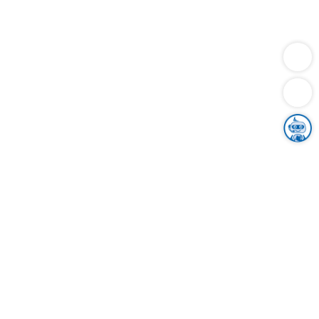
Dienstleistungen
Bauen
Lebensunterhalt & Soziales
Verkehr
Familie
Migration & Integration
Sicherheit & Ordnung
Wirtschaft
Gesundheit
Umwelt
Unsere Ämter
Landkreis & Verwaltung
Der Ortenaukreis
Gesundheit, Sicherheit & Soziales
Bildung
Zuwanderung
Ländlicher Raum
Klimaschutz
Tourismus
Bekanntmachungen
Gleichstellung von Frauen und Männern
Grenzüberschreitende Zusammenarbeit
Kreistag
Kreistagsinformationssystem
Kreisrecht
Kreistagswahl
Karriere
Stellenangebote
Eventkalender
Ausbildung
Studium
Praktikum
Freiwilligendienst
Unser Leitbild