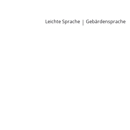
Newsroom
Pressemitteilungen
Öffentliche Zustellungen
Leichte Sprache
|
Gebärdensprache