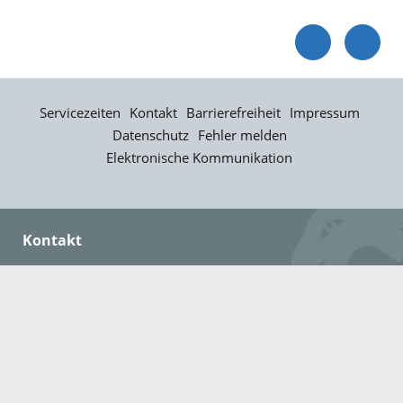
Servicezeiten
Kontakt
Barrierefreiheit
Impressum
Datenschutz
Fehler melden
Elektronische Kommunikation
Kontakt
Landratsamt Ortenaukreis
Badstraße 20
77652 Offenburg
Telefon: 0781 805-0
Fax: 0781 805-1211