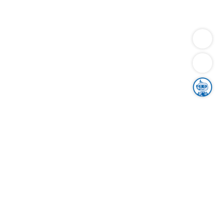
Dienstleistungen
Bauen
Lebensunterhalt & Soziales
Verkehr
Familie
Migration & Integration
Sicherheit & Ordnung
Wirtschaft
Gesundheit
Umwelt
Unsere Ämter
Landkreis & Verwaltung
Der Ortenaukreis
Gesundheit, Sicherheit & Soziales
Bildung
Zuwanderung
Ländlicher Raum
Klimaschutz
Tourismus
Bekanntmachungen
Gleichstellung von Frauen und Männern
Grenzüberschreitende Zusammenarbeit
Kreistag
Kreistagsinformationssystem
Kreisrecht
Kreistagswahl
Karriere
Stellenangebote
Eventkalender
Ausbildung
Studium
Praktikum
Freiwilligendienst
Unser Leitbild