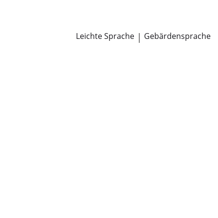
Newsroom
Pressemitteilungen
Öffentliche Zustellungen
Leichte Sprache
|
Gebärdensprache