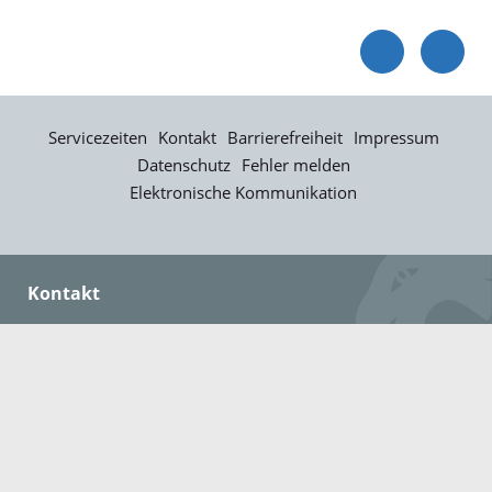
Servicezeiten
Kontakt
Barrierefreiheit
Impressum
Datenschutz
Fehler melden
Elektronische Kommunikation
Kontakt
Landratsamt Ortenaukreis
Badstraße 20
77652 Offenburg
Telefon: 0781 805-0
Fax: 0781 805-1211