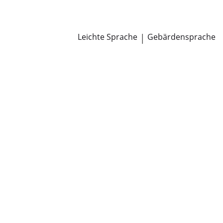
Newsroom
Pressemitteilungen
Öffentliche Zustellungen
Leichte Sprache
|
Gebärdensprache