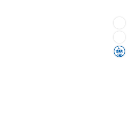
Dienstleistungen
Bauen
Lebensunterhalt & Soziales
Verkehr
Familie
Migration & Integration
Sicherheit & Ordnung
Wirtschaft
Gesundheit
Umwelt
Unsere Ämter
Landkreis & Verwaltung
Der Ortenaukreis
Gesundheit, Sicherheit & Soziales
Bildung
Zuwanderung
Ländlicher Raum
Klimaschutz
Tourismus
Bekanntmachungen
Gleichstellung von Frauen und Männern
Grenzüberschreitende Zusammenarbeit
Kreistag
Kreistagsinformationssystem
Kreisrecht
Kreistagswahl
Karriere
Stellenangebote
Eventkalender
Ausbildung
Studium
Praktikum
Freiwilligendienst
Unser Leitbild