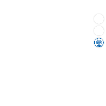
Dienstleistungen
Bauen
Lebensunterhalt & Soziales
Verkehr
Familie
Migration & Integration
Sicherheit & Ordnung
Wirtschaft
Gesundheit
Umwelt
Unsere Ämter
Landkreis & Verwaltung
Der Ortenaukreis
Gesundheit, Sicherheit & Soziales
Bildung
Zuwanderung
Ländlicher Raum
Klimaschutz
Tourismus
Bekanntmachungen
Gleichstellung von Frauen und Männern
Grenzüberschreitende Zusammenarbeit
Kreistag
Kreistagsinformationssystem
Kreisrecht
Kreistagswahl
Karriere
Stellenangebote
Eventkalender
Ausbildung
Studium
Praktikum
Freiwilligendienst
Unser Leitbild