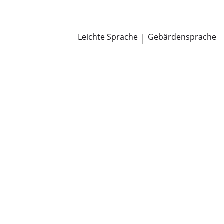
Newsroom
Pressemitteilungen
Öffentliche Zustellungen
Leichte Sprache
|
Gebärdensprache