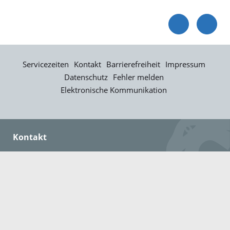
Servicezeiten
Kontakt
Barrierefreiheit
Impressum
Datenschutz
Fehler melden
Elektronische Kommunikation
Kontakt
Landratsamt Ortenaukreis
Badstraße 20
77652 Offenburg
Telefon: 0781 805-0
Fax: 0781 805-1211