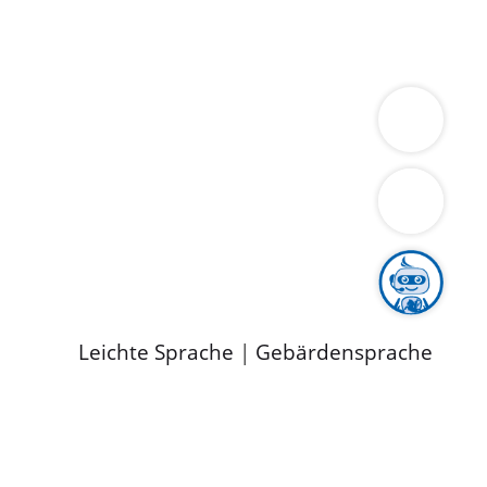
ung
Wirtschaft
Gesundheit
Umwelt
limaschutz
Tourismus
Bekanntmachungen
ild
Leichte Sprache
|
Gebärdensprache