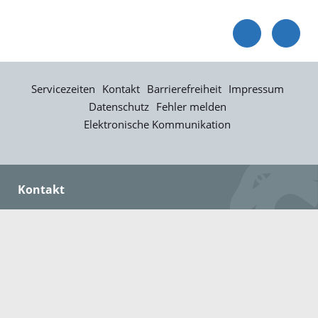
Servicezeiten
Kontakt
Barrierefreiheit
Impressum
Datenschutz
Fehler melden
Elektronische Kommunikation
Kontakt
Landratsamt Ortenaukreis
Badstraße 20
77652 Offenburg
Telefon: 0781 805-0
Fax: 0781 805-1211