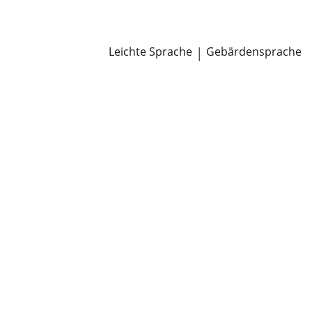
Newsroom
Pressemitteilungen
Öffentliche Zustellungen
Leichte Sprache
|
Gebärdensprache