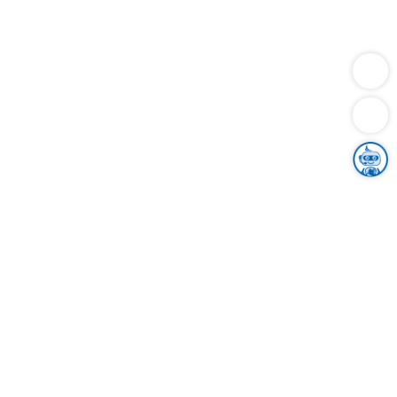
Dienstleistungen
Bauen
Lebensunterhalt & Soziales
Verkehr
Familie
Migration & Integration
Sicherheit & Ordnung
Wirtschaft
Gesundheit
Umwelt
Unsere Ämter
Landkreis & Verwaltung
Der Ortenaukreis
Gesundheit, Sicherheit & Soziales
Bildung
Zuwanderung
Ländlicher Raum
Klimaschutz
Tourismus
Bekanntmachungen
Gleichstellung von Frauen und Männern
Grenzüberschreitende Zusammenarbeit
Kreistag
Kreistagsinformationssystem
Kreisrecht
Kreistagswahl
Karriere
Stellenangebote
Eventkalender
Ausbildung
Studium
Praktikum
Freiwilligendienst
Unser Leitbild