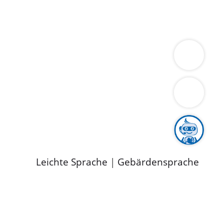
ung
Wirtschaft
Gesundheit
Umwelt
limaschutz
Tourismus
Bekanntmachungen
ild
Leichte Sprache
|
Gebärdensprache