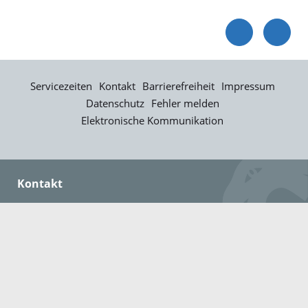
Servicezeiten
Kontakt
Barrierefreiheit
Impressum
Datenschutz
Fehler melden
Elektronische Kommunikation
Kontakt
Landratsamt Ortenaukreis
Badstraße 20
77652 Offenburg
Telefon: 0781 805-0
Fax: 0781 805-1211