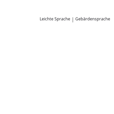
Newsroom
Pressemitteilungen
Öffentliche Zustellungen
Leichte Sprache
|
Gebärdensprache