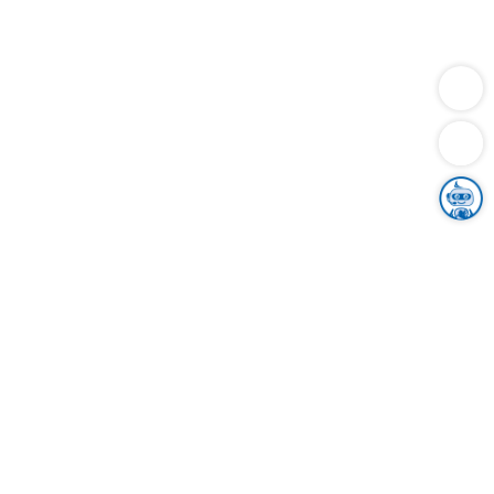
Dienstleistungen
Bauen
Lebensunterhalt & Soziales
Verkehr
Familie
Migration & Integration
Sicherheit & Ordnung
Wirtschaft
Gesundheit
Umwelt
Unsere Ämter
Landkreis & Verwaltung
Der Ortenaukreis
Gesundheit, Sicherheit & Soziales
Bildung
Zuwanderung
Ländlicher Raum
Klimaschutz
Tourismus
Bekanntmachungen
Gleichstellung von Frauen und Männern
Grenzüberschreitende Zusammenarbeit
Kreistag
Kreistagsinformationssystem
Kreisrecht
Kreistagswahl
Karriere
Stellenangebote
Eventkalender
Ausbildung
Studium
Praktikum
Freiwilligendienst
Unser Leitbild