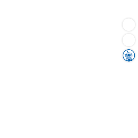
Dienstleistungen
Bauen
Lebensunterhalt & Soziales
Verkehr
Familie
Migration & Integration
Sicherheit & Ordnung
Wirtschaft
Gesundheit
Umwelt
Unsere Ämter
Landkreis & Verwaltung
Der Ortenaukreis
Gesundheit, Sicherheit & Soziales
Bildung
Zuwanderung
Ländlicher Raum
Klimaschutz
Tourismus
Bekanntmachungen
Gleichstellung von Frauen und Männern
Grenzüberschreitende Zusammenarbeit
Kreistag
Kreistagsinformationssystem
Kreisrecht
Kreistagswahl
Karriere
Stellenangebote
Eventkalender
Ausbildung
Studium
Praktikum
Freiwilligendienst
Unser Leitbild