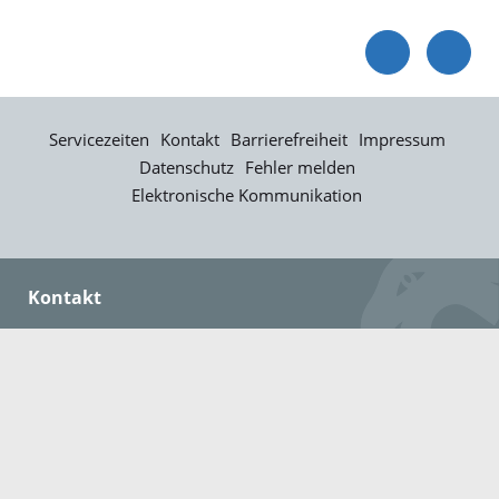
Servicezeiten
Kontakt
Barrierefreiheit
Impressum
Datenschutz
Fehler melden
Elektronische Kommunikation
Kontakt
Landratsamt Ortenaukreis
Badstraße 20
77652 Offenburg
Telefon: 0781 805-0
Fax: 0781 805-1211