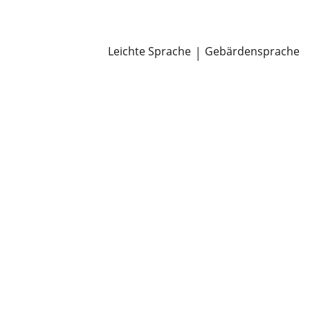
Newsroom
Pressemitteilungen
Öffentliche Zustellungen
Leichte Sprache
|
Gebärdensprache