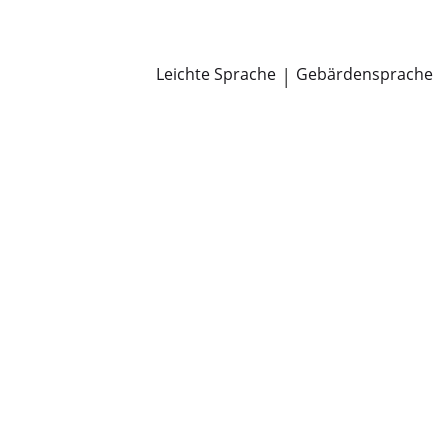
Newsroom
Pressemitteilungen
Öffentliche Zustellungen
Leichte Sprache
|
Gebärdensprache