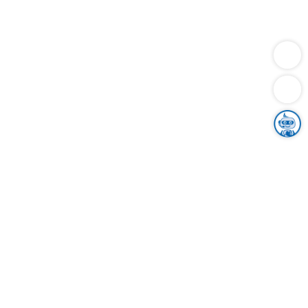
Dienstleistungen
Bauen
Lebensunterhalt & Soziales
Verkehr
Familie
Migration & Integration
Sicherheit & Ordnung
Wirtschaft
Gesundheit
Umwelt
Unsere Ämter
Landkreis & Verwaltung
Der Ortenaukreis
Gesundheit, Sicherheit & Soziales
Bildung
Zuwanderung
Ländlicher Raum
Klimaschutz
Tourismus
Bekanntmachungen
Gleichstellung von Frauen und Männern
Grenzüberschreitende Zusammenarbeit
Kreistag
Kreistagsinformationssystem
Kreisrecht
Kreistagswahl
Karriere
Stellenangebote
Eventkalender
Ausbildung
Studium
Praktikum
Freiwilligendienst
Unser Leitbild