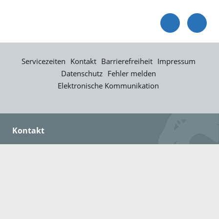
Servicezeiten
Kontakt
Barrierefreiheit
Impressum
Datenschutz
Fehler melden
Elektronische Kommunikation
Kontakt
Landratsamt Ortenaukreis
Badstraße 20
77652 Offenburg
Telefon: 0781 805-0
Fax: 0781 805-1211